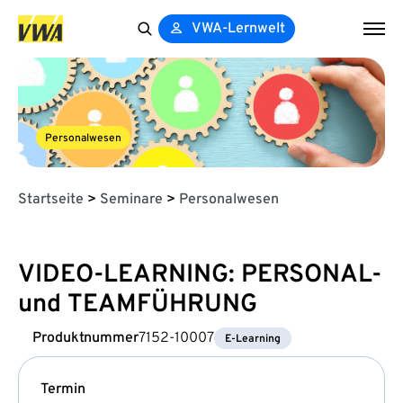
VWA-Lernwelt
Search
for:
Personalwesen
Startseite
>
Seminare
>
Personalwesen
VIDEO-LEARNING: PERSONAL-
und TEAMFÜHRUNG
Produktnummer
7152-10007
E-Learning
Termin