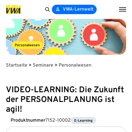
VWA-Lernwelt
Search
for:
Personalwesen
Startseite
>
Seminare
>
Personalwesen
VIDEO-LEARNING: Die Zukunft
der PERSONALPLANUNG ist
agil!
Produktnummer
7152-10002
E-Learning