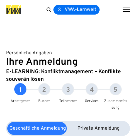
VWA-Lernwelt
Search
for:
Persönliche Angaben
Ihre Anmeldung
E-LEARNING: Konfliktmanagement – Konflikte
souverän lösen
1
2
3
4
5
Arbeitgeber
Bucher
Teilnehmer
Services
Zusammenfas
sung
Geschäftliche Anmeldung
Private Anmeldung