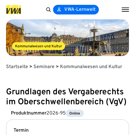
VWA-Lernwelt
Search
for:
Kommunalwesen und Kultur
Startseite
>
Seminare
>
Kommunalwesen und Kultur
Grundlagen des Vergaberechts
im Oberschwellenbereich (VgV)
Produktnummer
2026-95
Online
Termin