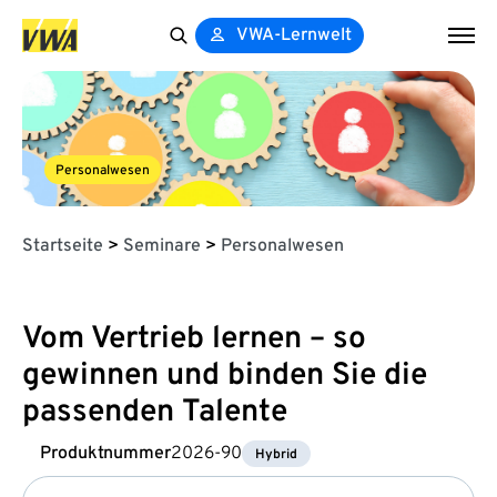
VWA-Lernwelt
Search
for:
Personalwesen
Startseite
>
Seminare
>
Personalwesen
Vom Vertrieb lernen – so
gewinnen und binden Sie die
passenden Talente
Produktnummer
2026-90
Hybrid