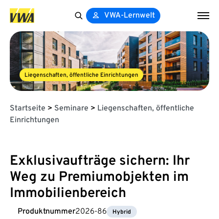
VWA-Lernwelt
Search
for:
Liegenschaften, öffentliche Einrichtungen
Startseite
>
Seminare
>
Liegenschaften, öffentliche
Einrichtungen
Exklusivaufträge sichern: Ihr
Weg zu Premiumobjekten im
Immobilienbereich
Produktnummer
2026-86
Hybrid