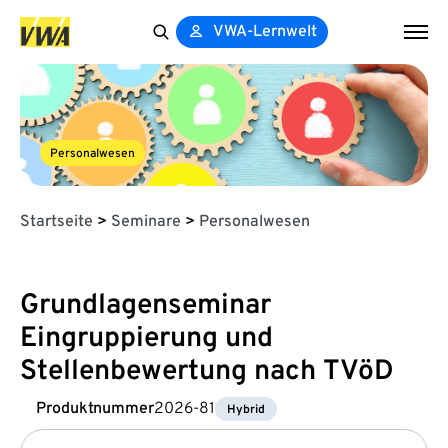
VWA-Lernwelt
Search
for:
Personalwesen
Startseite
>
Seminare
>
Personalwesen
Grundlagenseminar
Eingruppierung und
Stellenbewertung nach TVöD
Produktnummer
2026-81
Hybrid