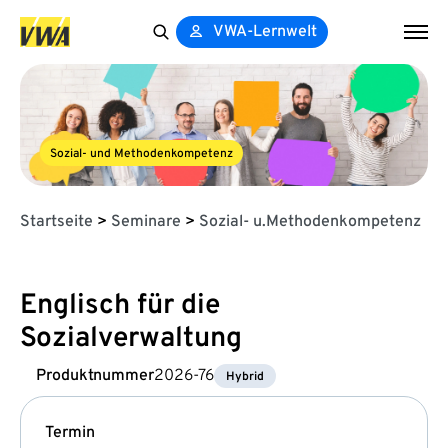
VWA-Lernwelt
Search
for:
Sozial- und Methodenkompetenz
Startseite
>
Seminare
>
Sozial- u.Methodenkompetenz
Englisch für die
Sozialverwaltung
Produktnummer
2026-76
Hybrid
Termin