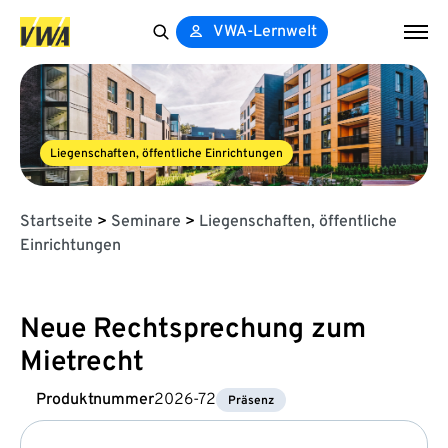
VWA-Lernwelt
Search
for:
Liegenschaften, öffentliche Einrichtungen
Startseite
>
Seminare
>
Liegenschaften, öffentliche
Einrichtungen
Neue Rechtsprechung zum
Mietrecht
Produktnummer
2026-72
Präsenz