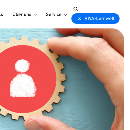
ss
Über uns
Service
Search
VWA-Lernwelt
for: