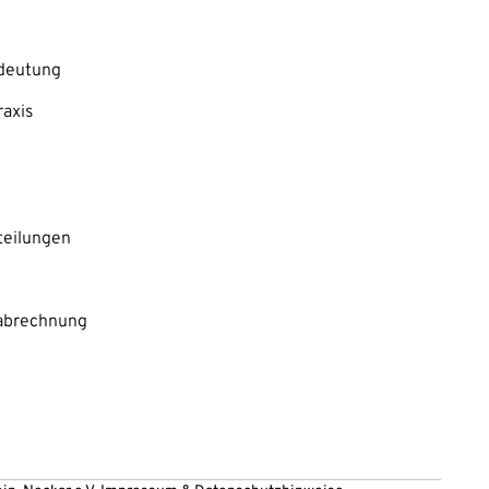
edeutung
raxis
teilungen
tabrechnung