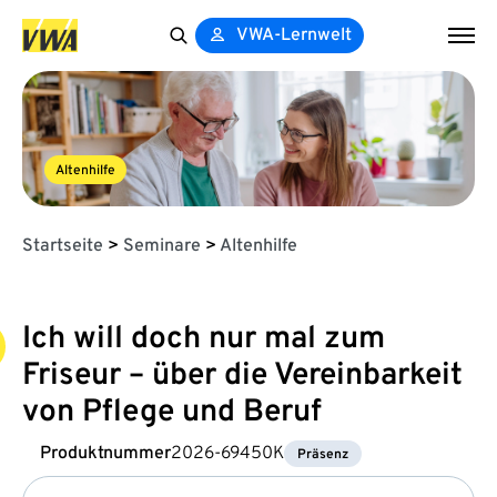
VWA-Lernwelt
Search
for:
Altenhilfe
Startseite
>
Seminare
>
Altenhilfe
Ich will doch nur mal zum
Friseur – über die Vereinbarkeit
von Pflege und Beruf
Produktnummer
2026-69450K
Präsenz