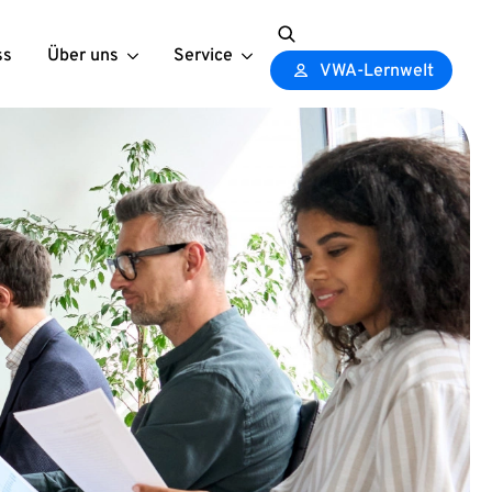
ss
Über uns
Service
Search
VWA-Lernwelt
for: