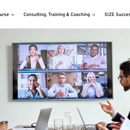
urse
Consulting, Training & Coaching
SIZE Succe