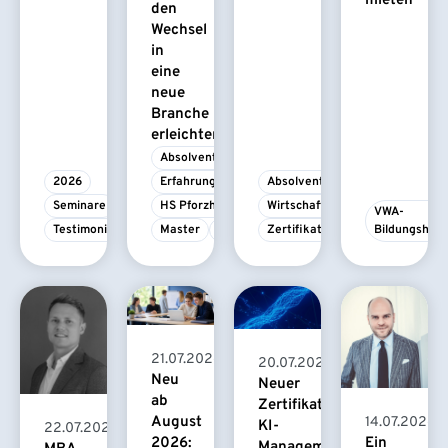
mieten
den
Wechsel
in
eine
neue
Branche
erleichtert
Absolvent/-in
2026
Erfahrungsbericht
Absolvent/-in
Seminare
HS Pforzheim
Wirtschaftspsychologie
VWA-
Testimonial
Master
MBA
Zertifikatskurs
Bildungshau
21.07.2026
20.07.2026
Neu
Neuer
ab
Zertifikatskurs
August
14.07.2026
KI-
22.07.2026
2026:
Ein
Management