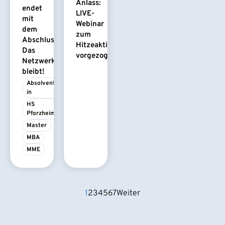
Anlass:
endet
LIVE-
mit
Webinar
dem
zum
Abschluss.
Hitzeaktionsplan
Das
vorgezogen
Netzwerk
bleibt!
Absolvent/-
in
HS 
Pforzheim
Master
MBA
MME
1
2
3
4
5
6
7
Weiter