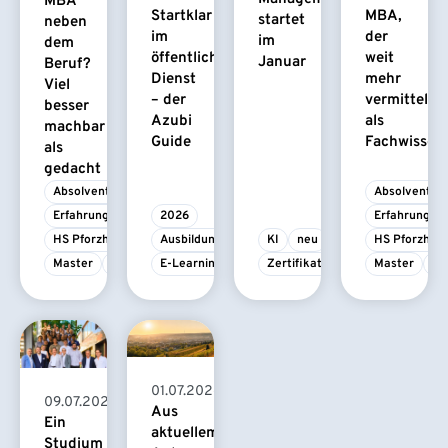
MBA
Startklar
MBA,
startet
neben
im
der
im
dem
öffentlichen
weit
Januar
Beruf?
Dienst
mehr
Viel
– der
vermittelt
besser
Azubi
als
machbar
Guide
Fachwissen
als
gedacht
Absolvent/-in
Absolvent/-i
Erfahrungsbericht
2026
Erfahrungsbe
HS Pforzheim
Ausbildung
KI
neu
HS Pforzhei
Master
MBA
E-Learning
Zertifikatskurs
Master
M
01.07.2026
09.07.2026
Aus
Ein
aktuellem
Studium