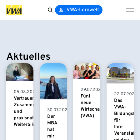
VWA-Lernwelt
Search
for:
Aktuelles
29.07.2026
05.08.2026
22.07.2026
Fünf
Vertrauensvolle
Das
neue
Zusammenarbeit
VWA-
Wirtschaftspsychologinnen
30.07.2026
und
Bildungsha
(VWA)
Der
praxisnahe
für
MBA
Weiterbildung
Ihre
hat
Veranstaltu
mir