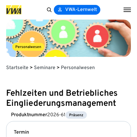
VWA-Lernwelt
Search
for:
Personalwesen
Startseite
>
Seminare
>
Personalwesen
Fehlzeiten und Betriebliches
Eingliederungsmanagement
Produktnummer
2026-61
Präsenz
Termin