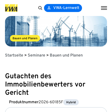
VWA-Lernwelt
Search
for:
Bauen und Planen
Startseite
>
Seminare
>
Bauen und Planen
Gutachten des
Immobilienbewerters vor
Gericht
Produktnummer
2026-60185F
Hybrid