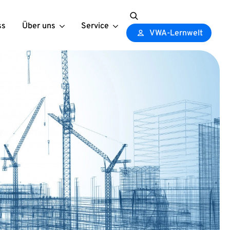
ss
Über uns
Service
Search
VWA-Lernwelt
for: