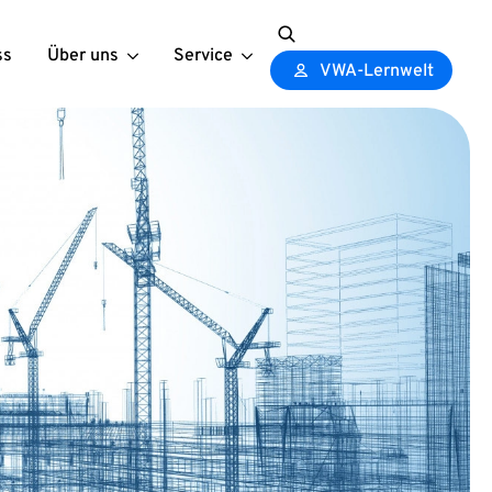
ss
Über uns
Service
Search
VWA-Lernwelt
for: