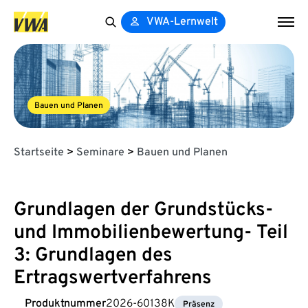
VWA-Lernwelt
Search
for:
Bauen und Planen
Startseite
>
Seminare
>
Bauen und Planen
Grundlagen der Grundstücks-
und Immobilienbewertung- Teil
3: Grundlagen des
Ertragswertverfahrens
Produktnummer
2026-60138K
Präsenz