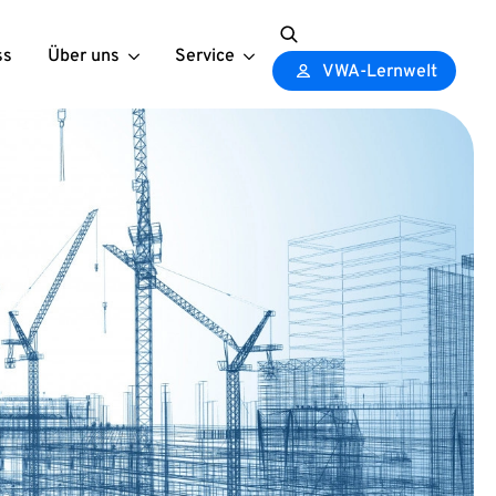
ss
Über uns
Service
Search
VWA-Lernwelt
for: