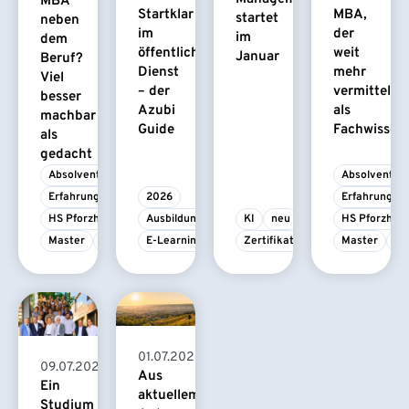
MBA
Startklar
MBA,
startet
neben
im
der
im
dem
öffentlichen
weit
Januar
Beruf?
Dienst
mehr
Viel
– der
vermittelt
besser
Azubi
als
machbar
Guide
Fachwissen
als
gedacht
Absolvent/-in
Absolvent/-i
Erfahrungsbericht
2026
Erfahrungsbe
HS Pforzheim
Ausbildung
KI
neu
HS Pforzhei
Master
MBA
E-Learning
Zertifikatskurs
Master
M
01.07.2026
09.07.2026
Aus
Ein
aktuellem
Studium