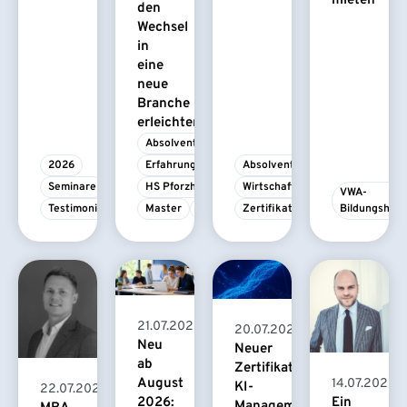
mieten
den
Wechsel
in
eine
neue
Branche
erleichtert
Absolvent/-in
2026
Erfahrungsbericht
Absolvent/-in
Seminare
HS Pforzheim
Wirtschaftspsychologie
VWA-
Testimonial
Master
MBA
Zertifikatskurs
Bildungshau
21.07.2026
20.07.2026
Neu
Neuer
ab
Zertifikatskurs
August
14.07.2026
KI-
22.07.2026
2026:
Ein
Management