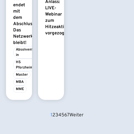
Anlass:
endet
LIVE-
mit
Webinar
dem
zum
Abschluss.
Hitzeaktionsplan
Das
vorgezogen
Netzwerk
bleibt!
Absolvent/-
in
HS 
Pforzheim
Master
MBA
MME
1
2
3
4
5
6
7
Weiter