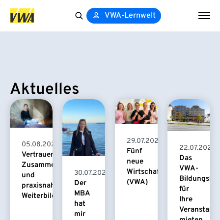
VWA-Lernwelt
Search
for:
Aktuelles
29.07.2026
05.08.2026
22.07.2026
Fünf
Vertrauensvolle
Das
neue
Zusammenarbeit
VWA-
Wirtschaftspsychologinnen
30.07.2026
und
Bildungsha
(VWA)
Der
praxisnahe
für
MBA
Weiterbildung
Ihre
hat
Veranstaltu
mir