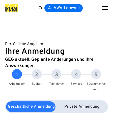
VWA-Lernwelt
Search
for:
Persönliche Angaben
Ihre Anmeldung
GEG aktuell: Geplante Änderungen und ihre
Auswirkungen
1
2
3
4
5
Arbeitgeber
Bucher
Teilnehmer
Services
Zusammenfas
sung
Geschäftliche Anmeldung
Private Anmeldung