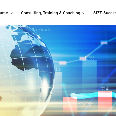
urse
Consulting, Training & Coaching
SIZE Succe