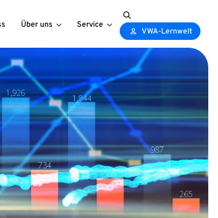
ss
Über uns
Service
Search
VWA-Lernwelt
for: