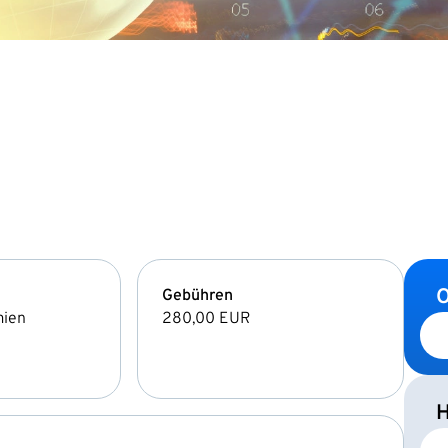
O
Gebühren
mien
280,00 EUR
H