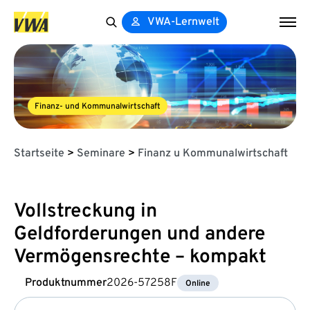
VWA-Lernwelt
Search
for:
Finanz- und Kommunalwirtschaft
Startseite
>
Seminare
>
Finanz u Kommunalwirtschaft
Vollstreckung in
Geldforderungen und andere
Vermögensrechte – kompakt
Produktnummer
2026-57258F
Online