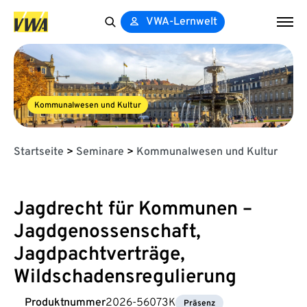
VWA-Lernwelt
Search
for:
Kommunalwesen und Kultur
Startseite
>
Seminare
>
Kommunalwesen und Kultur
Jagdrecht für Kommunen –
Jagdgenossenschaft,
Jagdpachtverträge,
Wildschadensregulierung
Produktnummer
2026-56073K
Präsenz