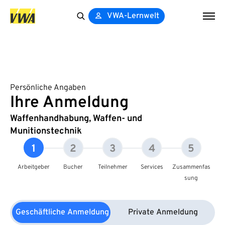
VWA-Lernwelt
Search
for:
Persönliche Angaben
Ihre Anmeldung
Waffenhandhabung, Waffen- und
Munitionstechnik
1
2
3
4
5
Arbeitgeber
Bucher
Teilnehmer
Services
Zusammenfas
sung
Geschäftliche Anmeldung
Private Anmeldung