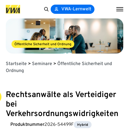
VWA-Lernwelt
Search
for:
Öffentliche Sicherheit und Ordnung
Startseite
>
Seminare
>
Öffentliche Sicherheit und
Ordnung
Rechtsanwälte als Verteidiger
bei
Verkehrsordnungswidrigkeiten
Produktnummer
2026-54499F
Hybrid