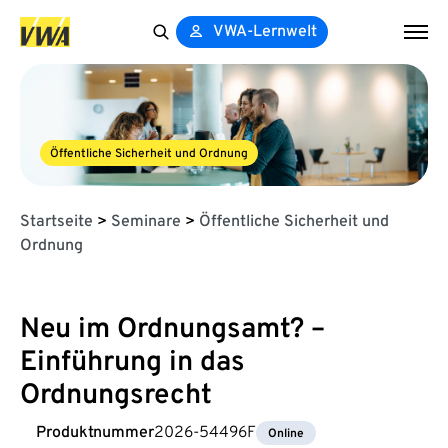
VWA-Lernwelt
Search
for:
Öffentliche Sicherheit und Ordnung
Startseite
>
Seminare
>
Öffentliche Sicherheit und
Ordnung
Neu im Ordnungsamt? –
Einführung in das
Ordnungsrecht
Produktnummer
2026-54496F
Online