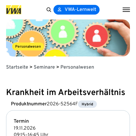
VWA-Lernwelt
Search
for:
Personalwesen
Startseite
>
Seminare
>
Personalwesen
Krankheit im Arbeitsverhältnis
Produktnummer
2026-52564F
Hybrid
Termin
19.11.2026
09:15–16:45 Uhr