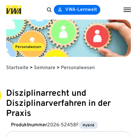
VWA-Lernwelt
Search
for:
Personalwesen
Startseite
>
Seminare
>
Personalwesen
Disziplinarrecht und
Disziplinarverfahren in der
Praxis
Produktnummer
2026-52458F
Hybrid