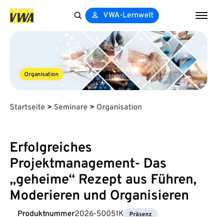
VWA-Lernwelt
Search
for:
Organisation
Startseite
>
Seminare
>
Organisation
Erfolgreiches
Projektmanagement- Das
„geheime“ Rezept aus Führen,
Moderieren und Organisieren
Produktnummer
2026-50051K
Präsenz