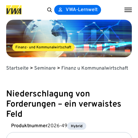
VWA-Lernwelt
Search
for:
Finanz- und Kommunalwirtschaft
Startseite
>
Seminare
>
Finanz u Kommunalwirtschaft
Niederschlagung von
Forderungen – ein verwaistes
Feld
Produktnummer
2026-49
Hybrid