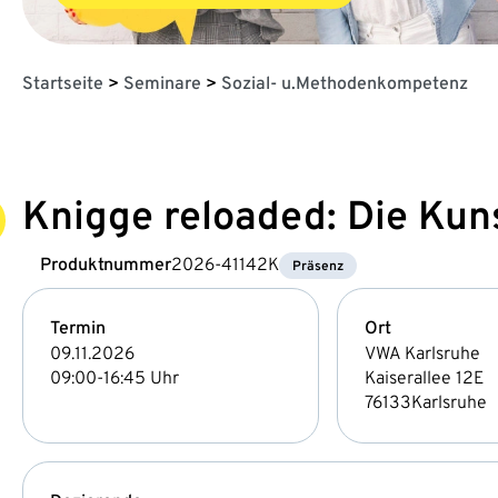
Startseite
>
Seminare
>
Sozial- u.Methodenkompetenz
Knigge reloaded: Die Ku
Produktnummer
2026-41142K
Präsenz
Termin
Ort
09.11.2026
VWA Karlsruhe
09:00-16:45 Uhr
Kaiserallee 12E
76133
Karlsruhe