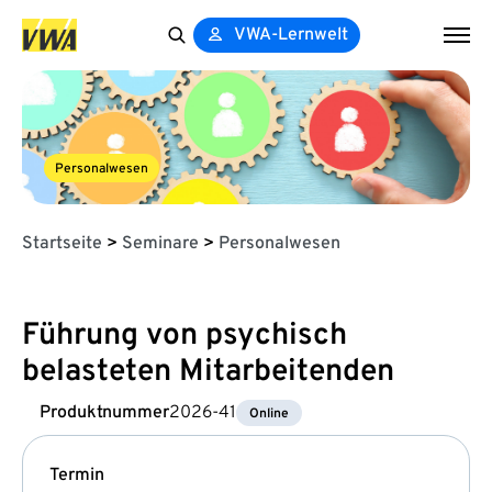
VWA-Lernwelt
Search
for:
Personalwesen
Startseite
>
Seminare
>
Personalwesen
Führung von psychisch
belasteten Mitarbeitenden
Produktnummer
2026-41
Online
Termin