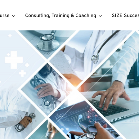
urse
Consulting, Training & Coaching
SIZE Succe