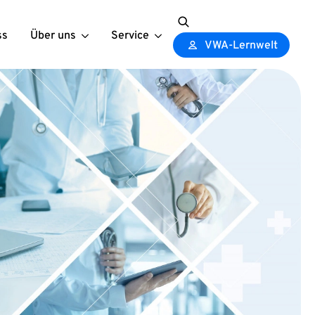
ss
Über uns
Service
Search
VWA-Lernwelt
for: