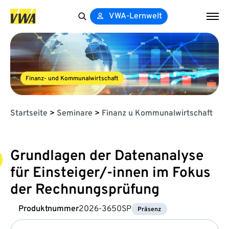
VWA-Lernwelt
Search
for:
Finanz- und Kommunalwirtschaft
Startseite
>
Seminare
>
Finanz u Kommunalwirtschaft
Grundlagen der Datenanalyse
für Einsteiger/-innen im Fokus
der Rechnungsprüfung
Produktnummer
2026-3650SP
Präsenz