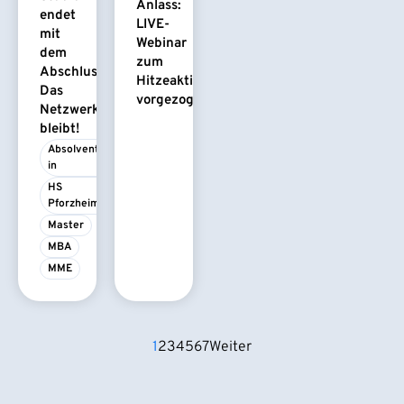
Anlass:
endet
LIVE-
mit
Webinar
dem
zum
Abschluss.
Hitzeaktionsplan
Das
vorgezogen
Netzwerk
bleibt!
Absolvent/-
in
HS 
Pforzheim
Master
MBA
MME
1
2
3
4
5
6
7
Weiter