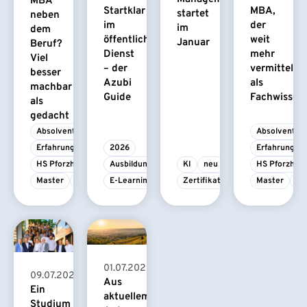
MBA
Startklar
MBA,
startet
neben
im
der
im
dem
öffentlichen
weit
Januar
Beruf?
Dienst
mehr
Viel
– der
vermittelt
besser
Azubi
als
machbar
Guide
Fachwissen
als
gedacht
Absolvent/-in
Absolvent/-i
Erfahrungsbericht
2026
Erfahrungsbe
HS Pforzheim
Ausbildung
KI
neu
HS Pforzhei
Master
MBA
E-Learning
Zertifikatskurs
Master
M
01.07.2026
09.07.2026
Aus
Ein
aktuellem
Studium