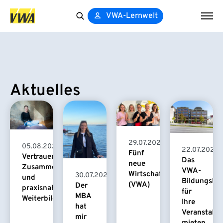
VWA-Lernwelt
Search
for:
Aktuelles
29.07.2026
05.08.2026
22.07.2026
Fünf
Vertrauensvolle
Das
neue
Zusammenarbeit
VWA-
Wirtschaftspsychologinnen
30.07.2026
und
Bildungsha
(VWA)
Der
praxisnahe
für
MBA
Weiterbildung
Ihre
hat
Veranstaltu
mir