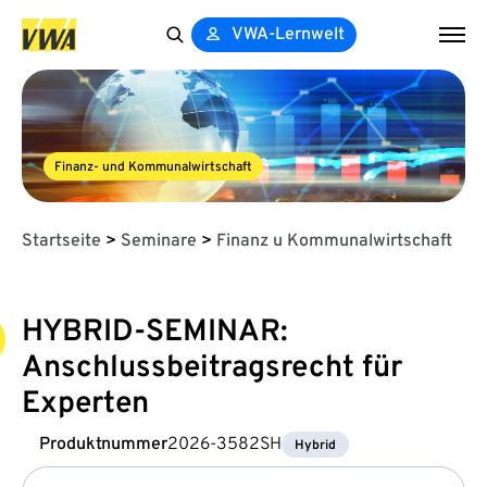
VWA-Lernwelt
Search
for:
Finanz- und Kommunalwirtschaft
Startseite
>
Seminare
>
Finanz u Kommunalwirtschaft
HYBRID-SEMINAR:
Anschlussbeitragsrecht für
Experten
Produktnummer
2026-3582SH
Hybrid