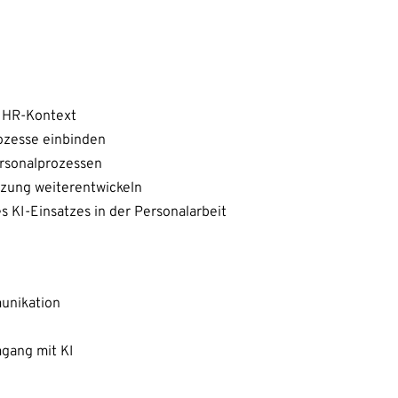
m HR-Kontext
rozesse einbinden
ersonalprozessen
tzung weiterentwickeln
es KI-Einsatzes in der Personalarbeit
munikation
gang mit KI