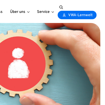
ss
Über uns
Service
Search
VWA-Lernwelt
for: