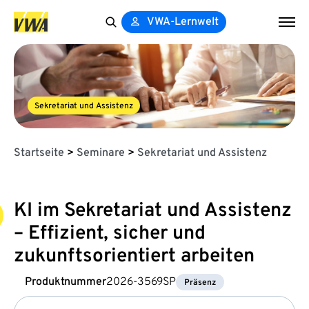
VWA-Lernwelt
Search
for:
Sekretariat und Assistenz
Startseite
>
Seminare
>
Sekretariat und Assistenz
KI im Sekretariat und Assistenz
– Effizient, sicher und
zukunftsorientiert arbeiten
Produktnummer
2026-3569SP
Präsenz