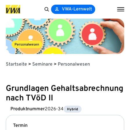
VWA-Lernwelt
Search
for:
Personalwesen
Startseite
>
Seminare
>
Personalwesen
Grundlagen Gehaltsabrechnung
nach TVöD II
Produktnummer
2026-34
Hybrid
Termin