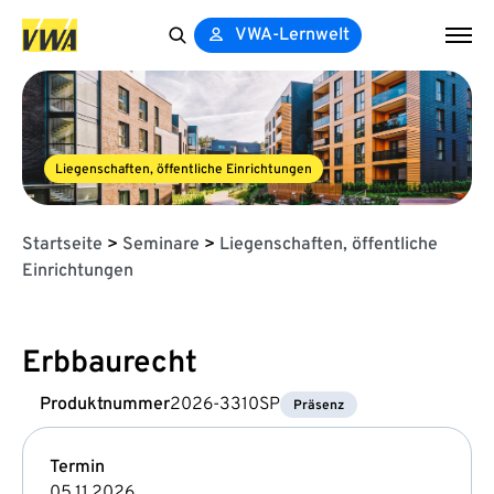
VWA-Lernwelt
Search
for:
Liegenschaften, öffentliche Einrichtungen
Startseite
>
Seminare
>
Liegenschaften, öffentliche
Einrichtungen
Erbbaurecht
Produktnummer
2026-3310SP
Präsenz
Termin
05.11.2026