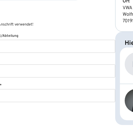
Ort
VWA 
Wolf
7019
nschrift verwendet!
/Abteilung
Hi
*