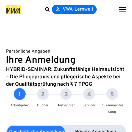
VWA-Lernwelt
Search
for:
Persönliche Angaben
Ihre Anmeldung
HYBRID-SEMINAR: Zukunftsfähige Heimaufsicht
– Die Pflegepraxis und pflegerische Aspekte bei
der Qualitätsprüfung nach § 7 TPQG
1
2
3
4
5
Arbeitgeber
Bucher
Teilnehmer
Services
Zusammenfas
sung