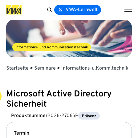
VWA-Lernwelt
Search
for:
Informations- und Kommunikationstechnik
Startseite
>
Seminare
>
Informations-u.Komm.technik
Microsoft Active Directory
Sicherheit
Produktnummer
2026-2706SP
Präsenz
Termin