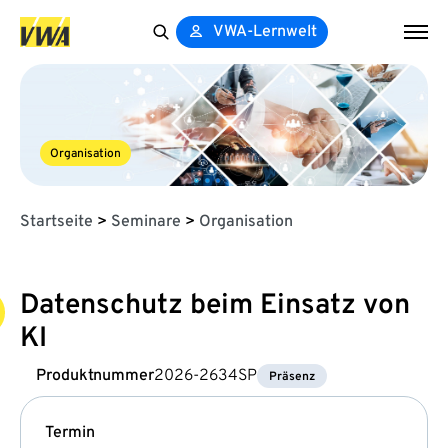
VWA-Lernwelt
Search
for:
Organisation
Startseite
>
Seminare
>
Organisation
Datenschutz beim Einsatz von
KI
Produktnummer
2026-2634SP
Präsenz
Termin