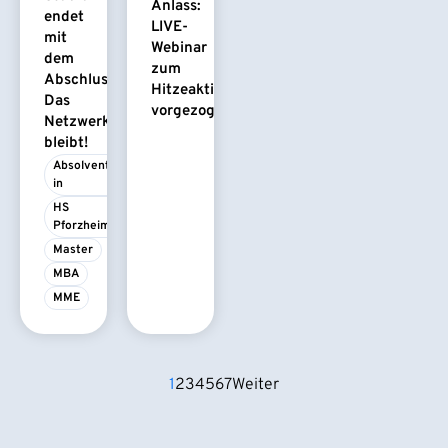
Anlass:
endet
LIVE-
mit
Webinar
dem
zum
Abschluss.
Hitzeaktionsplan
Das
vorgezogen
Netzwerk
bleibt!
Absolvent/-
in
HS 
Pforzheim
Master
MBA
MME
1
2
3
4
5
6
7
Weiter