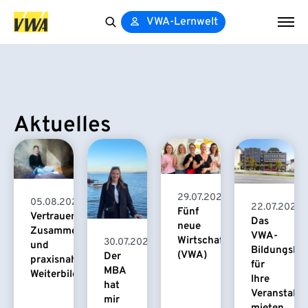
VWA-Lernwelt
Search
for:
Aktuelles
29.07.2026
05.08.2026
22.07.2026
Fünf
Vertrauensvolle
Das
neue
Zusammenarbeit
VWA-
Wirtschaftspsychologinnen
30.07.2026
und
Bildungsha
(VWA)
Der
praxisnahe
für
MBA
Weiterbildung
Ihre
hat
Veranstaltu
mir