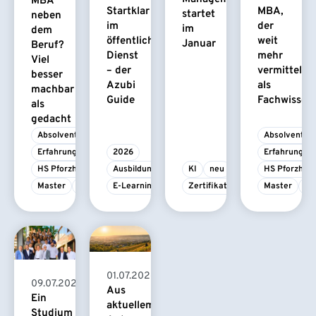
MBA
Startklar
MBA,
startet
neben
im
der
im
dem
öffentlichen
weit
Januar
Beruf?
Dienst
mehr
Viel
– der
vermittelt
besser
Azubi
als
machbar
Guide
Fachwissen
als
gedacht
Absolvent/-in
Absolvent/-i
Erfahrungsbericht
2026
Erfahrungsbe
HS Pforzheim
Ausbildung
KI
neu
HS Pforzhei
Master
MBA
E-Learning
Zertifikatskurs
Master
M
01.07.2026
09.07.2026
Aus
Ein
aktuellem
Studium