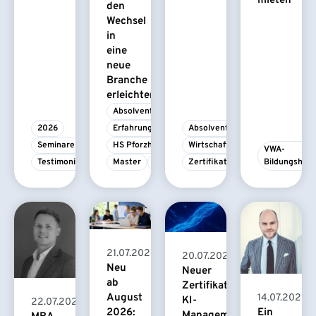
mieten
den
Wechsel
in
eine
neue
Branche
erleichtert
Absolvent/-in
2026
Erfahrungsbericht
Absolvent/-in
Seminare
HS Pforzheim
Wirtschaftspsychologie
VWA-
Testimonial
Master
MBA
Zertifikatskurs
Bildungshau
21.07.2026
20.07.2026
Neu
Neuer
ab
Zertifikatskurs
August
14.07.2026
KI-
22.07.2026
2026:
Ein
Management