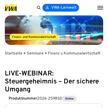
VWA-Lernwelt
Search
for:
Finanz- und Kommunalwirtschaft
Startseite
>
Seminare
>
Finanz u Kommunalwirtschaft
LIVE-WEBINAR:
Steuergeheimnis – Der sichere
Umgang
Produktnummer
2026-2598SD
Online