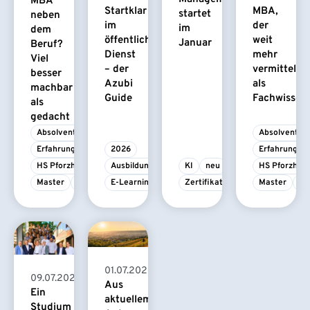
MBA
Startklar
MBA,
startet
neben
im
der
im
dem
öffentlichen
weit
Januar
Beruf?
Dienst
mehr
Viel
– der
vermittelt
besser
Azubi
als
machbar
Guide
Fachwissen
als
gedacht
Absolvent/-in
Absolvent/-i
Erfahrungsbericht
2026
Erfahrungsbe
HS Pforzheim
Ausbildung
KI
neu
HS Pforzhei
Master
MBA
E-Learning
Zertifikatskurs
Master
M
01.07.2026
09.07.2026
Aus
Ein
aktuellem
Studium