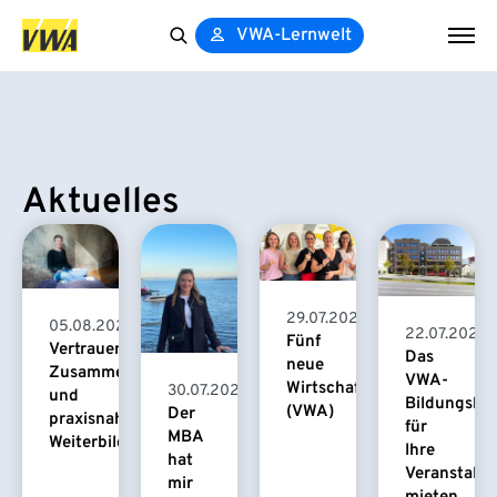
VWA-Lernwelt
Search
for:
Aktuelles
29.07.2026
05.08.2026
22.07.2026
Fünf
Vertrauensvolle
Das
neue
Zusammenarbeit
VWA-
Wirtschaftspsychologinnen
30.07.2026
und
Bildungsha
(VWA)
Der
praxisnahe
für
MBA
Weiterbildung
Ihre
hat
Veranstaltu
mir