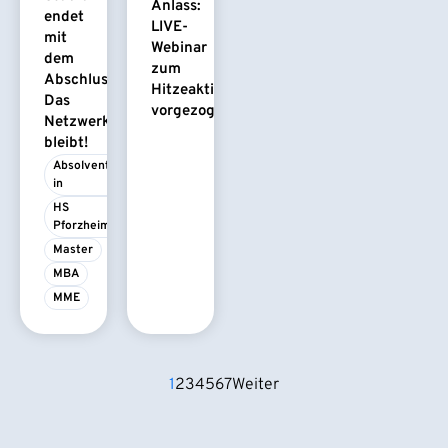
Anlass:
endet
LIVE-
mit
Webinar
dem
zum
Abschluss.
Hitzeaktionsplan
Das
vorgezogen
Netzwerk
bleibt!
Absolvent/-
in
HS 
Pforzheim
Master
MBA
MME
1
2
3
4
5
6
7
Weiter