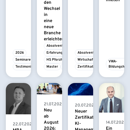
mieten
den
Wechsel
in
eine
neue
Branche
erleichtert
Absolvent/-in
2026
Erfahrungsbericht
Absolvent/-in
Seminare
HS Pforzheim
Wirtschaftspsychologie
VWA-
Testimonial
Master
MBA
Zertifikatskurs
Bildungshau
21.07.2026
20.07.2026
Neu
Neuer
ab
Zertifikatskurs
August
14.07.2026
KI-
22.07.2026
2026:
Ein
Management