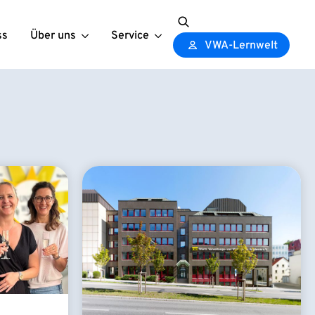
ss
Über uns
Service
Search
VWA-Lernwelt
for: