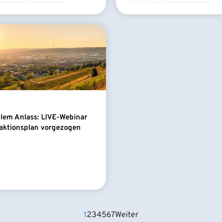
llem Anlass: LIVE-Webinar
aktionsplan vorgezogen
1
2
3
4
5
6
7
Weiter