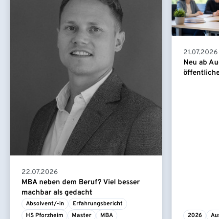
21.07.2026
Neu ab Au
öffentlich
22.07.2026
MBA neben dem Beruf? Viel besser
machbar als gedacht
Absolvent/-in
Erfahrungsbericht
HS Pforzheim
Master
MBA
2026
Au