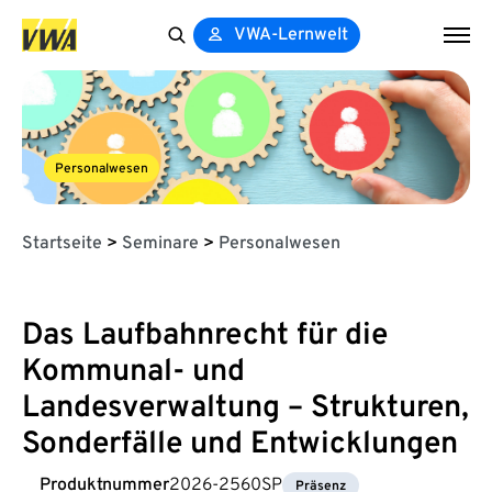
VWA-Lernwelt
Search
for:
Personalwesen
Startseite
>
Seminare
>
Personalwesen
Das Laufbahnrecht für die
Kommunal- und
Landesverwaltung – Strukturen,
Sonderfälle und Entwicklungen
Produktnummer
2026-2560SP
Präsenz